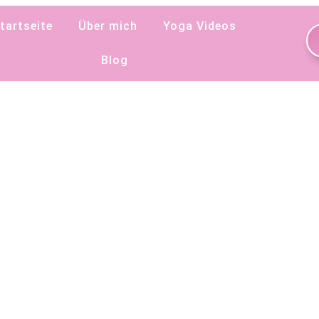
tartseite
Über mich
Yoga Videos
Blog
inem Yoga und
Warum ein Yoga Retr
eutschland
für eine digitale Entg
Blog
,
Retreat
,
Yoga