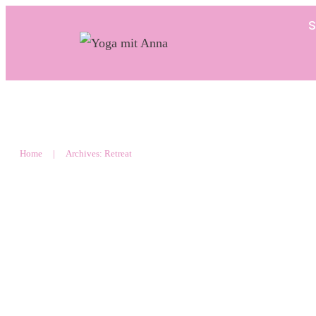
S
Home
|
Archives: Retreat
Entdecke wertvolle Schätze auf e
essbare Wildpflanzen Retreat in D