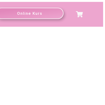
Online Kurs
eat die perfekte Gelegenheit
iftung ist
Blog
,
Retreat
,
Yoga